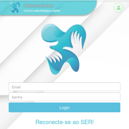
OdontoloGenius
Centro odontológico digital
Login
Reconecte-se ao SER!