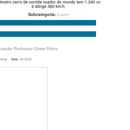
imeiro carro de corrida voador do mundo tem 1.340 cv
e atinge 360 km/h
Subcategoria:
E-sport
ucação Professor César Prieto
me levar
Data:
16/12/25