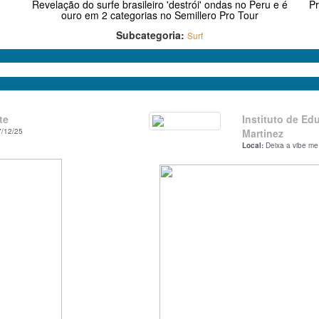
Revelação do surfe brasileiro 'destrói' ondas no Peru e é
Pr
ouro em 2 categorias no Semillero Pro Tour
Subcategoria:
Surf
te
Instituto de Ed
7/12/25
Martinez
Local:
Deixa a vibe 