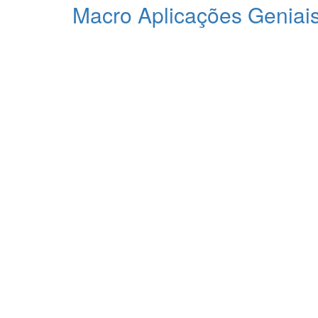
Macro Aplicações Geniai
Integração do Físico com o Digital.
As MAG'S são plataformas especializadas em segmento
modular e consegue-se criar uma ambiente digital com