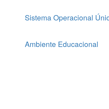
Sistema Operacional Úni
Uma conta, tudo que você precisa!
O Sistema Educador Real - SER é um sistema multipla
capaz de se especializar em qualquer segmento e fom
Ambiente Educacional
Fomento ao desenvolvimento Humano.
Um sistema projetado e desenvolvido com protocolos
informações e atividades que lhe permitam se desen
talentos em tempo integral.