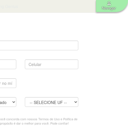
ng Genius
Navegar
o SER.
E torne-se membro da Comunidade
Genial.
Celular:
Cidade:
 você concorda com nossos Termos de Uso e Política de
propósito é dar o melhor para você. Pode confiar!