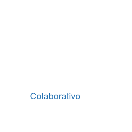
Colaborativo
Autônomo e Descentralizado.
Pessoas e empresas poderão escolher quais soluçõe
escolher colaborativamente o caminho que queremos 