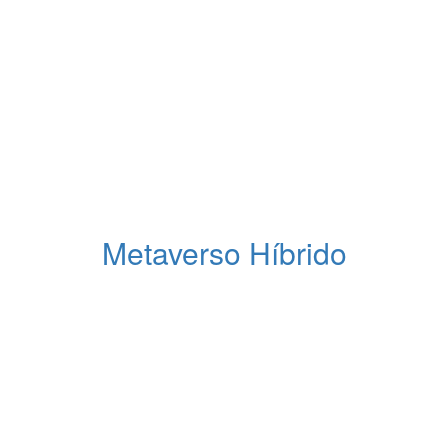
Metaverso Híbrido
Uma nova realidade
Um revolucionário conceito de criar um ambiente digit
Dando origem à Comunidades Híbridas que atuam no
completo.