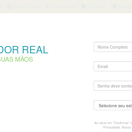
o
Genius Bunker
Portal Genius
Tv Genius
Shoppi
Abra sua conta n
DOR REAL
SUAS MÃOS
E-mail:
Senha:
UF:
Ao clicar em "Confirmar"
Privacidade. Nosso 