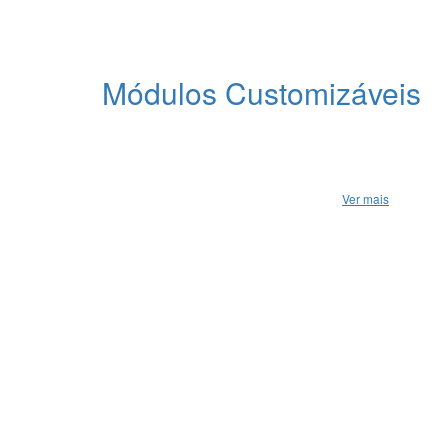
Módulos Customizáveis
Criando cooperativamente uma nova realid
Através dos MÓC'S os membros, pessoas e empresas,
membros do sistema também poderão urilizá-la. Dess
cada pessoa, setor, região ou tempo.
Ver mais