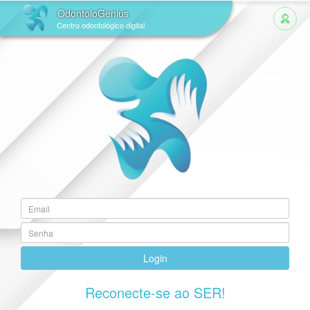
OdontoloGenius
Centro odontológico digital
Login
Reconecte-se ao SER!