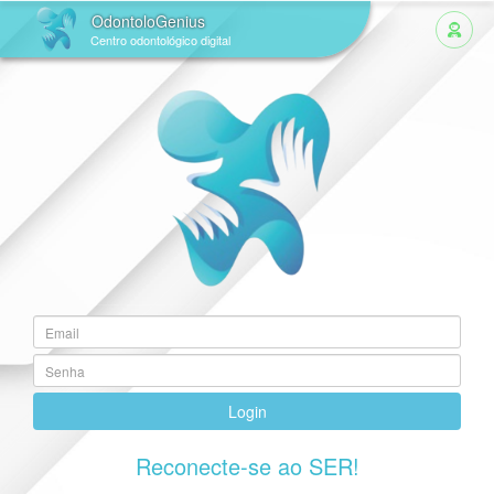
OdontoloGenius
Centro odontológico digital
Login
Reconecte-se ao SER!