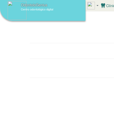
OdontoloGenius
Clíni
Centro odontológico digital