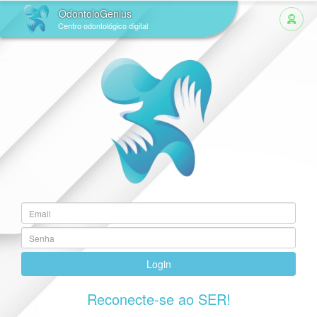
OdontoloGenius
Centro odontológico digital
Login
Reconecte-se ao SER!