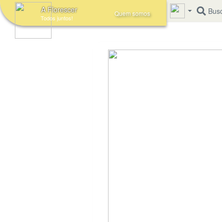
A Florescer
Busc
Quem somos
Todos juntos!