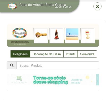
Casa do Artesão Ponta Grossa
Quem somos
Religiosos
Decoração de Casa
Infantil
Souvenirs
Utili