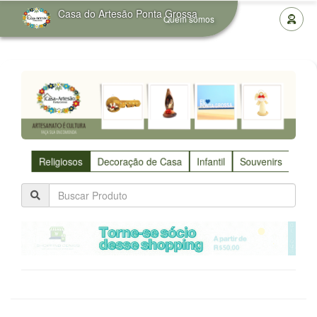
Casa do Artesão Ponta Grossa
Quem somos
Religiosos
Decoração de Casa
Infantil
Souvenirs
Utili