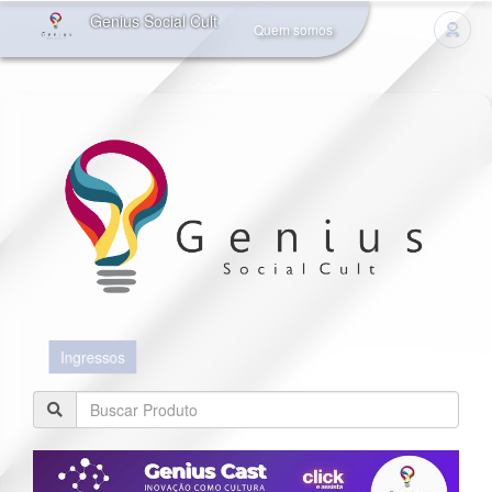
Genius Social Cult
Quem somos
Ingressos