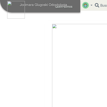
Jocimara Glugoski Odontologia
Busc
Quem somos