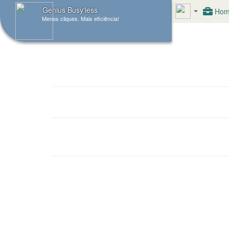
Genius Busy'less
Hom
Menos cliques. Mais eficiência!