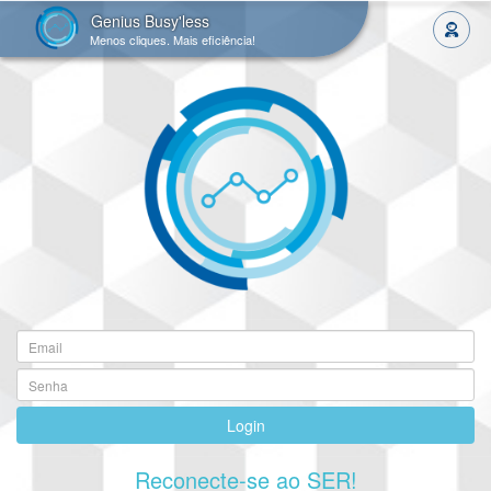
Genius Busy'less
Menos cliques. Mais eficiência!
Login
Reconecte-se ao SER!