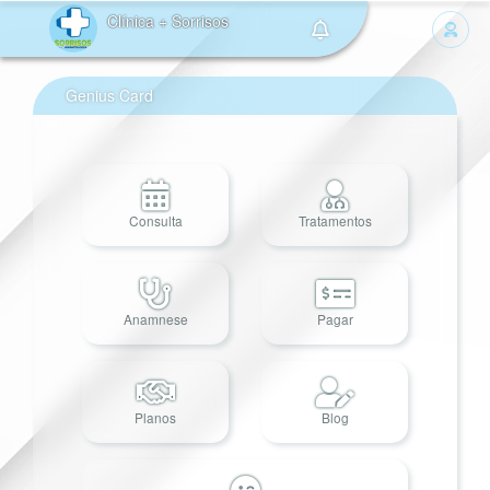
Clínica + Sorrisos
Genius Card
Consulta
Tratamentos
Anamnese
Pagar
Planos
Blog