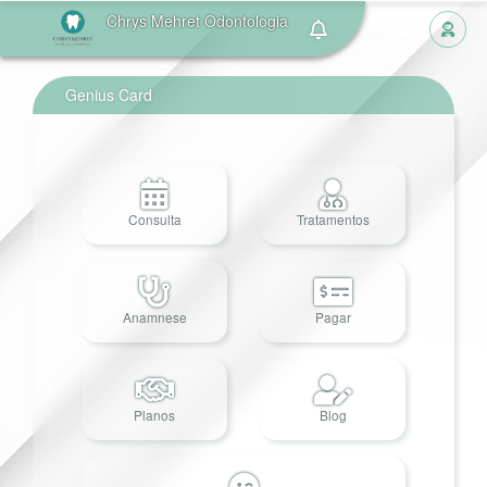
Chrys Mehret Odontologia
Genius Card
Consulta
Tratamentos
Anamnese
Pagar
Planos
Blog