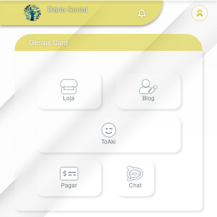
Diário Genial
Genius Card
Loja
Blog
ToAki
Pagar
Chat