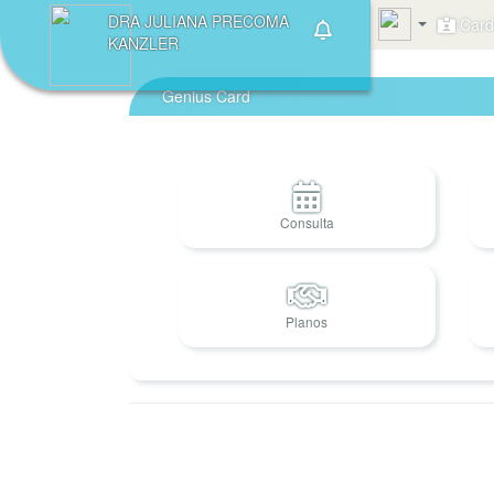
DRA JULIANA PRECOMA
Card 
KANZLER
Genius Card
Consulta
Planos