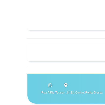
Rua Attílio Tararan , N°23, Centro, Ponta Grossa 