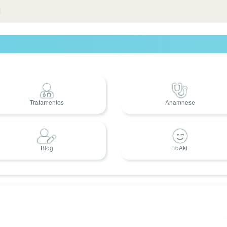
Tratamentos
Anamnese
Blog
ToAki