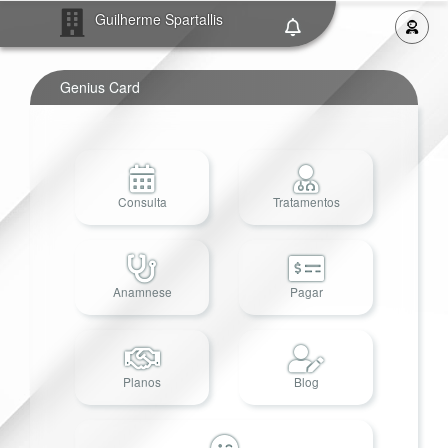
Guilherme Spartallis
Genius Card
Consulta
Tratamentos
Anamnese
Pagar
Planos
Blog