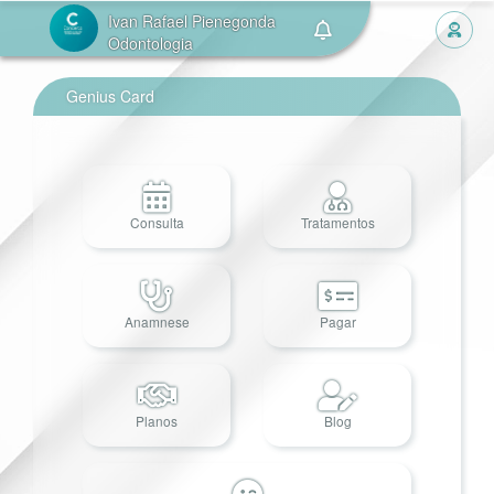
Ivan Rafael Pienegonda
Odontologia
Genius Card
Consulta
Tratamentos
Anamnese
Pagar
Planos
Blog