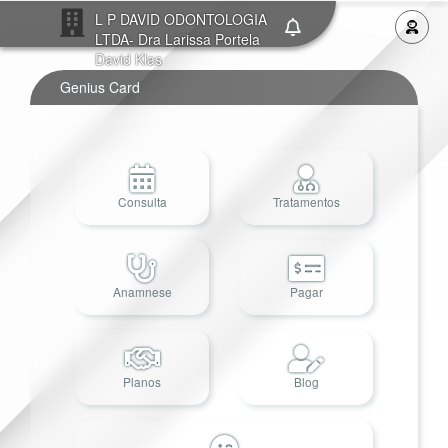
L P DAVID ODONTOLOGIA
LTDA- Dra Larissa Portela
David Klas
Genius Card
Consulta
Tratamentos
Anamnese
Pagar
Planos
Blog