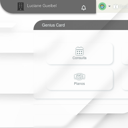
Luciane Gueibel
Card 
Genius Card
Consulta
Planos