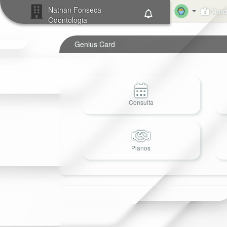
Nathan Fonseca
Card 
Odontologia
Genius Card
Consulta
Planos