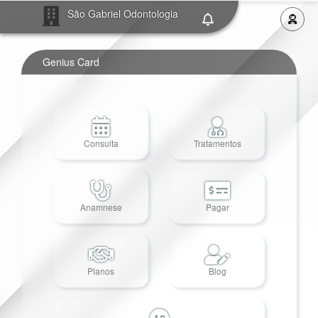
São Gabriel Odontologia
Genius Card
Consulta
Tratamentos
Anamnese
Pagar
Planos
Blog