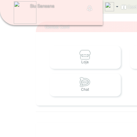
Siu Sansana
Card 
Genius Card
Loja
Chat