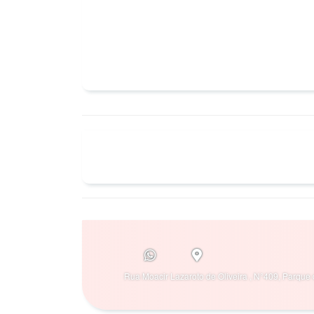
Rua Moacir Lazaroto de Oliveira , N°409, Parque 