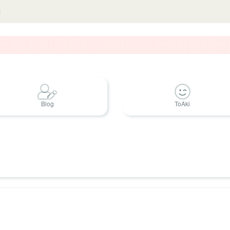
Blog
ToAki