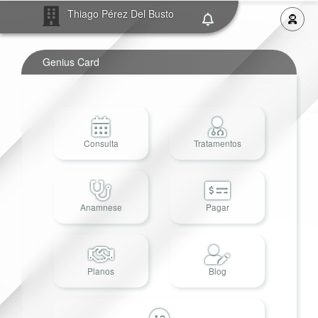
Thiago Pérez Del Busto
Genius Card
Consulta
Tratamentos
Anamnese
Pagar
Planos
Blog