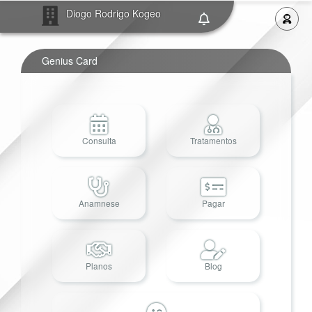
Diogo Rodrigo Kogeo
Genius Card
Consulta
Tratamentos
Anamnese
Pagar
Planos
Blog