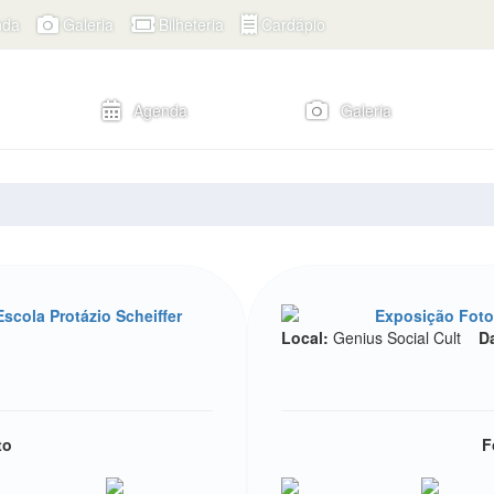
nda
Galeria
Bilheteria
Cardápio
Agenda
Galeria
scola Protázio Scheiffer
Exposição Foto
Local:
Genius Social Cult
D
to
F