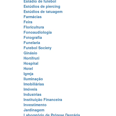
Estádio de futebol
Estúdios de piercing
Estúdios de tatuagem
Farmácias
Feira
Floricultura
Fonoaudiologia
Fotografia
Funelaria
Futebol Society
Ginásio
Hortifruti
Hospital
Hotel
Igreja
Iluminação
Imobiliárias
Imóveis
Industrias
Instituição Financeira
Investimento
Jardinagem
Laboratório de Prótese Dentária