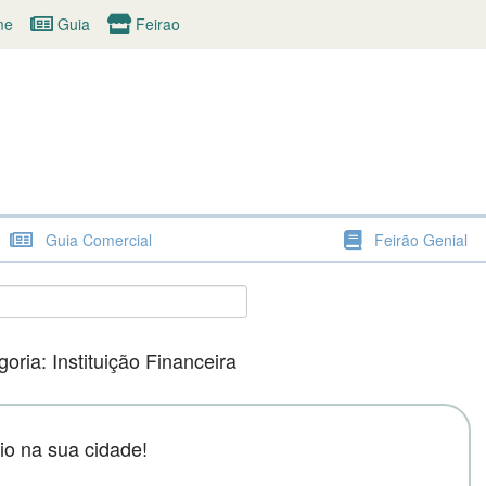
me
Guia
Feirao
a Comercial - Shopping Ge
A melhor maneira de encontrar o que precisa.
Guia Comercial
Feirão Genial
oria: Instituição Financeira
o na sua cidade!