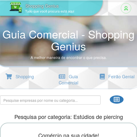
Shopping Genius
Tudo que você procura está aqui
Guia Comercial - Shopping
Genius
A melhor maneira de encontrar o que precisa.
Shopping
Guia
Feirão Genial
Comercial
Pesquisa por categoria: Estúdios de piercing
Comércio na sua cidade!