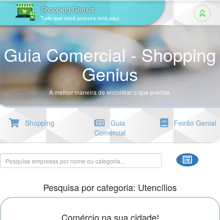
Shopping Genius
Tudo que você procura está aqui
Guia Comercial - Shopping
Genius
A melhor maneira de encontrar o que precisa.
Shopping
Guia
Feirão Genial
Comercial
Pesquisa por categoria: Utencílios
Comércio na sua cidade!