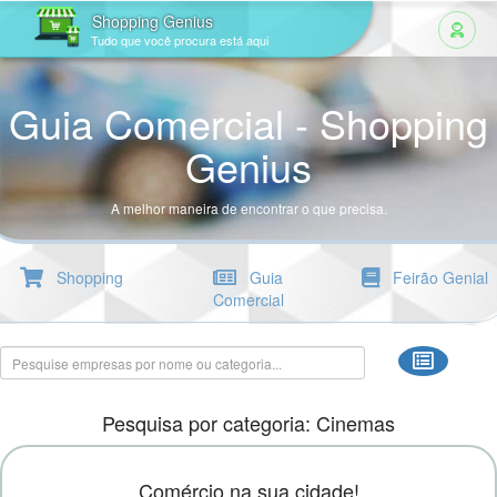
Shopping Genius
Tudo que você procura está aqui
Guia Comercial - Shopping
Genius
A melhor maneira de encontrar o que precisa.
Shopping
Guia
Feirão Genial
Comercial
Pesquisa por categoria: Cinemas
Comércio na sua cidade!