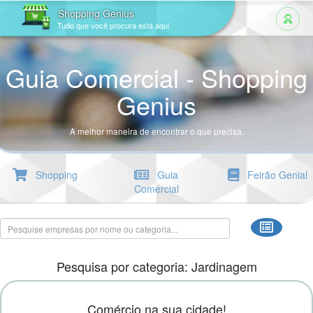
Shopping Genius
Tudo que você procura está aqui
Guia Comercial - Shopping
Genius
A melhor maneira de encontrar o que precisa.
Shopping
Guia
Feirão Genial
Comercial
Pesquisa por categoria: Jardinagem
Comércio na sua cidade!