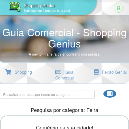
Shopping Genius
Tudo que você procura está aqui
Guia Comercial - Shopping
Genius
A melhor maneira de encontrar o que precisa.
Shopping
Guia
Feirão Genial
Comercial
Pesquisa por categoria: Feira
Comércio na sua cidade!