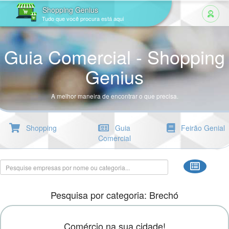
Shopping Genius
Tudo que você procura está aqui
Guia Comercial - Shopping
Genius
A melhor maneira de encontrar o que precisa.
Shopping
Guia
Feirão Genial
Comercial
Pesquisa por categoria: Brechó
Comércio na sua cidade!