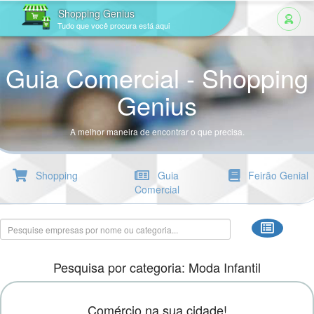
Shopping Genius
Tudo que você procura está aqui
Guia Comercial - Shopping
Genius
A melhor maneira de encontrar o que precisa.
Shopping
Guia
Feirão Genial
Comercial
Pesquisa por categoria: Moda Infantil
Comércio na sua cidade!