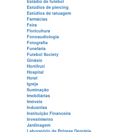
Estádio de futebol
Estúdios de piercing
Estúdios de tatuagem
Farmácias
Feira
Floricultura
Fonoaudiologia
Fotografia
Funelaria
Futebol Society
Ginásio
Hortifruti
Hospital
Hotel
Igreja
Iluminação
Imobiliárias
Imóveis
Industrias
Instituição Financeira
Investimento
Jardinagem
Laboratório de Prótese Dentária