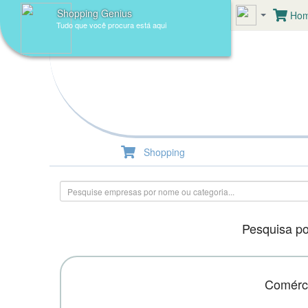
Shopping Genius
Ho
Tudo que você procura está aqui
Gui
Shopping
Pesquisa po
Comérci