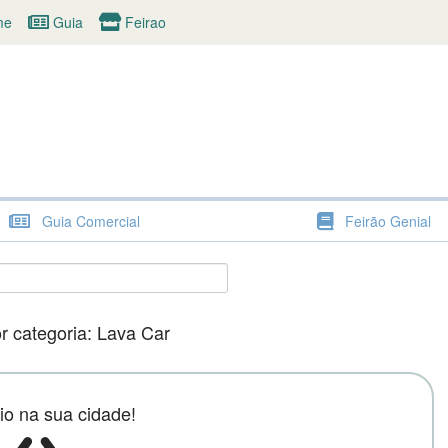
me
Guia
Feirao
a Comercial - Shopping Ge
A melhor maneira de encontrar o que precisa.
Guia Comercial
Feirão Genial
r categoria: Lava Car
o na sua cidade!