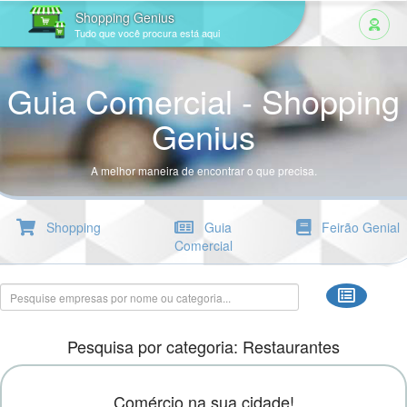
Shopping Genius
Tudo que você procura está aqui
Guia Comercial - Shopping
Genius
A melhor maneira de encontrar o que precisa.
Shopping
Guia
Feirão Genial
Comercial
Pesquisa por categoria: Restaurantes
Comércio na sua cidade!